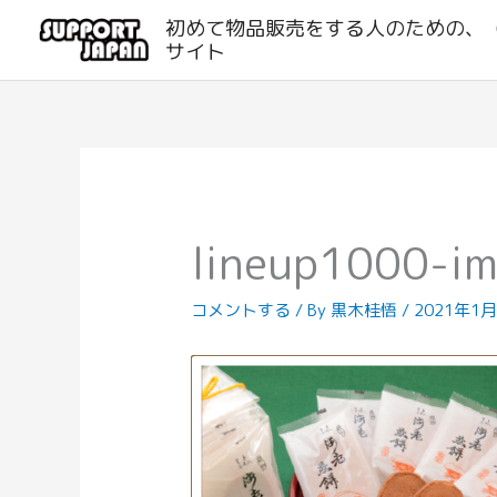
内
初めて物品販売をする人のための、
容
サイト
を
ス
キ
ッ
プ
lineup1000-i
コメントする
/ By
黒木桂悟
/
2021年1