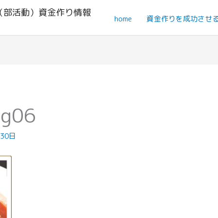
（部活動）資金作り情報
home
資金作りを成功させ
mg06
月30日