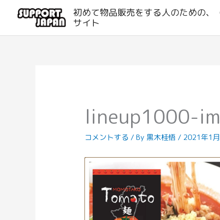
内
初めて物品販売をする人のための、
容
サイト
を
ス
キ
ッ
プ
lineup1000-i
コメントする
/ By
黒木桂悟
/
2021年1