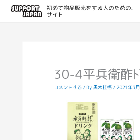
内
初めて物品販売をする人のための、
容
サイト
を
ス
キ
ッ
プ
30-4平兵衛酢ﾄﾞ
コメントする
/ By
黒木桂悟
/
2021年3