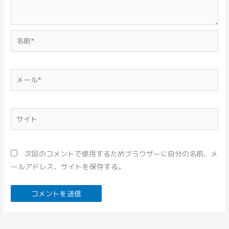
名
前
*
メ
ー
ル
*
サ
イ
ト
次回のコメントで使用するためブラウザーに自分の名前、メ
ールアドレス、サイトを保存する。