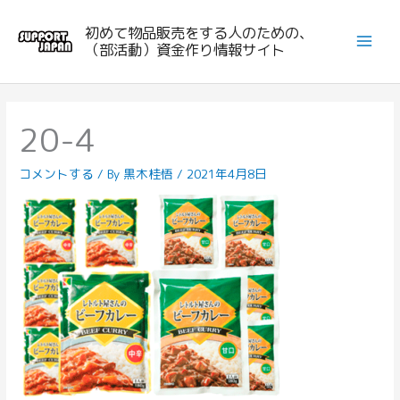
内
初めて物品販売をする人のための、
容
（部活動）資金作り情報サイト
を
ス
キ
ッ
20-4
プ
コメントする
/ By
黒木桂悟
/
2021年4月8日