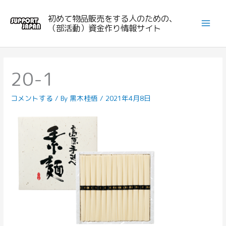
内
初めて物品販売をする人のための、
容
（部活動）資金作り情報サイト
を
ス
キ
ッ
20-1
プ
コメントする
/ By
黒木桂悟
/
2021年4月8日