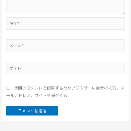
名
前
*
メ
ー
ル
*
サ
イ
ト
次回のコメントで使用するためブラウザーに自分の名前、メ
ールアドレス、サイトを保存する。