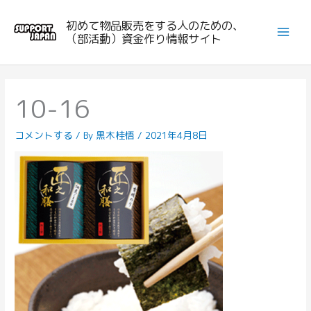
内
初めて物品販売をする人のための、
容
（部活動）資金作り情報サイト
を
ス
キ
ッ
10-16
プ
コメントする
/ By
黒木桂悟
/
2021年4月8日