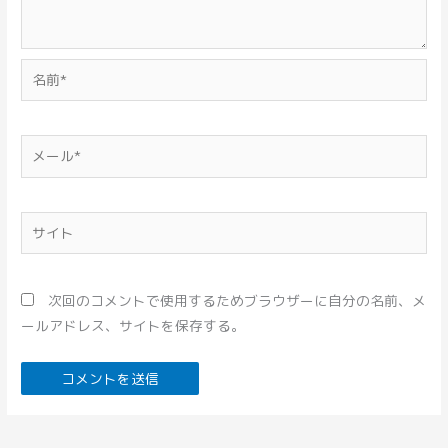
名
前
*
メ
ー
ル
*
サ
イ
ト
次回のコメントで使用するためブラウザーに自分の名前、メ
ールアドレス、サイトを保存する。