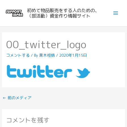
内
初めて物品販売をする人のための、
容
（部活動）資金作り情報サイト
を
ス
キ
ッ
00_twitter_logo
プ
コメントする
/ By
黒木桂悟
/
2020年1月15日
←
前のメディア
コメントを残す