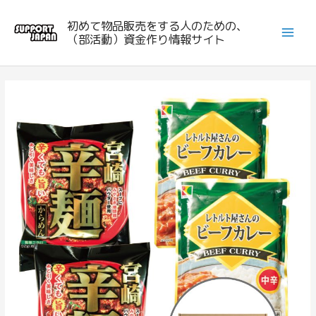
内
初めて物品販売をする人のための、
容
（部活動）資金作り情報サイト
を
ス
キ
ッ
プ