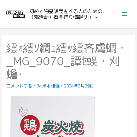
内
初めて物品販売をする人のための、
容
（部活動）資金作り情報サイト
を
ス
キ
ッ
繧ｫ繧ｿ繝ｭ繧ｯ繧吝膚蜩・
プ
_MG_9070_譚ｾ蜈・刈
蟾･
コメントする
/ By
黒木桂悟
/
2024年3月29日