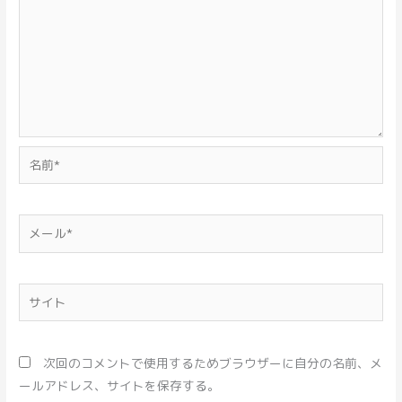
名
前
*
メ
ー
ル
*
サ
イ
ト
次回のコメントで使用するためブラウザーに自分の名前、メ
ールアドレス、サイトを保存する。