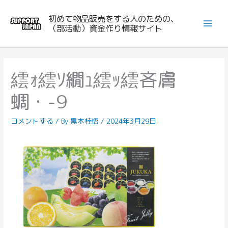
内
初めて物品販売をする人のための、
容
（部活動）資金作り情報サイト
を
ス
キ
ッ
繧ｫ繧ｿ繝ｭ繧ｯ繧吝膚
プ
蜩・-9
コメントする
/ By
黒木桂悟
/
2024年3月29日