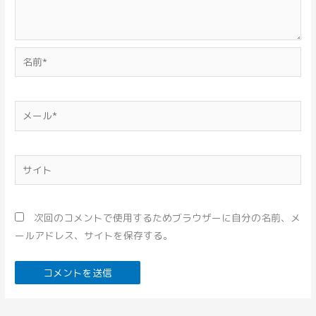
名
前
*
メ
ー
ル
*
サ
イ
ト
次回のコメントで使用するためブラウザーに自分の名前、メ
ールアドレス、サイトを保存する。