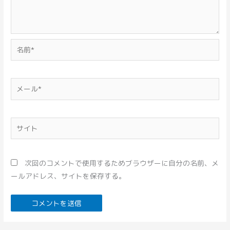
名
前
*
メ
ー
ル
*
サ
イ
ト
次回のコメントで使用するためブラウザーに自分の名前、メ
ールアドレス、サイトを保存する。