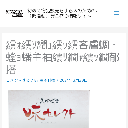
内
初めて物品販売をする人のための、
容
（部活動）資金作り情報サイト
を
ス
キ
ッ
繧ｫ繧ｿ繝ｭ繧ｯ繧吝膚蜩・
プ
螳ｮ蟠主袖繧ｻ繝ｬ繧ｯ繝郁
搭
コメントする
/ By
黒木桂悟
/
2024年3月29日