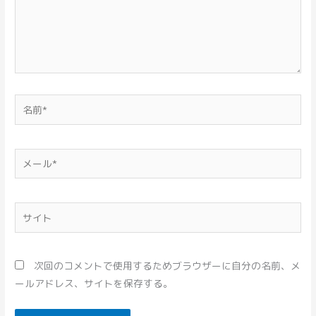
名
前
*
メ
ー
ル
*
サ
イ
ト
次回のコメントで使用するためブラウザーに自分の名前、メ
ールアドレス、サイトを保存する。