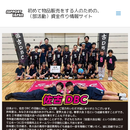
内
初めて物品販売をする人のための、
容
（部活動）資金作り情報サイト
を
ス
キ
ッ
プ