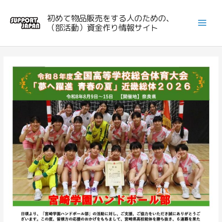
内
初めて物品販売をする人のための、
容
（部活動）資金作り情報サイト
を
ス
キ
ッ
プ