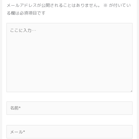
メールアドレスが公開されることはありません。
※
が付いてい
る欄は必須項目です
こ
こ
に
入
力…
名
前
*
メ
ー