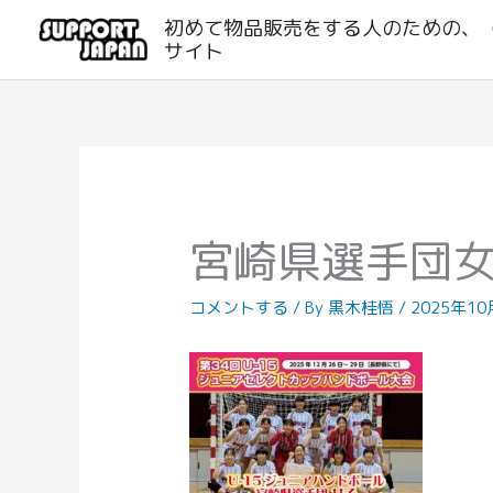
内
初めて物品販売をする人のための、
容
サイト
を
ス
キ
ッ
プ
宮崎県選手団
コメントする
/ By
黒木桂悟
/
2025年10