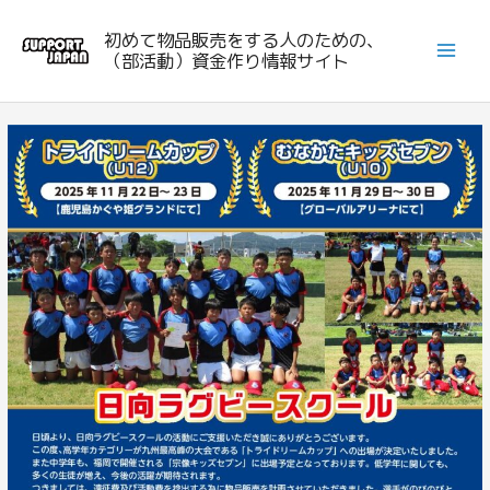
内
初めて物品販売をする人のための、
容
（部活動）資金作り情報サイト
を
ス
キ
ッ
プ