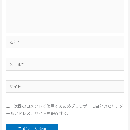
名
前
*
メ
ー
ル
*
サ
イ
ト
次回のコメントで使用するためブラウザーに自分の名前、メ
ールアドレス、サイトを保存する。