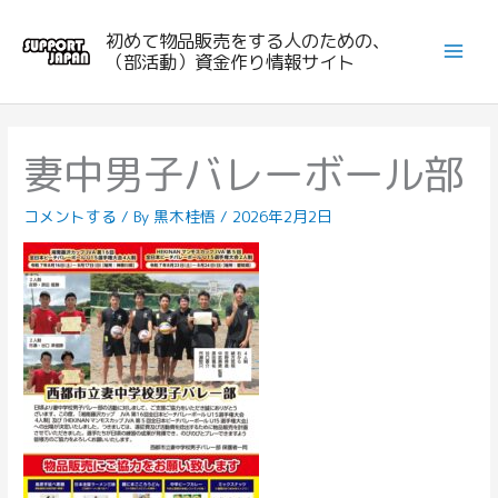
内
初めて物品販売をする人のための、
容
（部活動）資金作り情報サイト
を
ス
キ
ッ
妻中男子バレーボール部
プ
コメントする
/ By
黒木桂悟
/
2026年2月2日