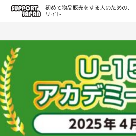
内
初めて物品販売をする人のための、
容
サイト
を
ス
キ
ッ
プ