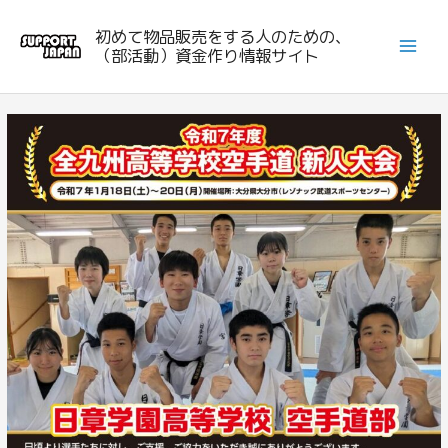
内
初めて物品販売をする人のための、
容
（部活動）資金作り情報サイト
を
ス
キ
ッ
プ