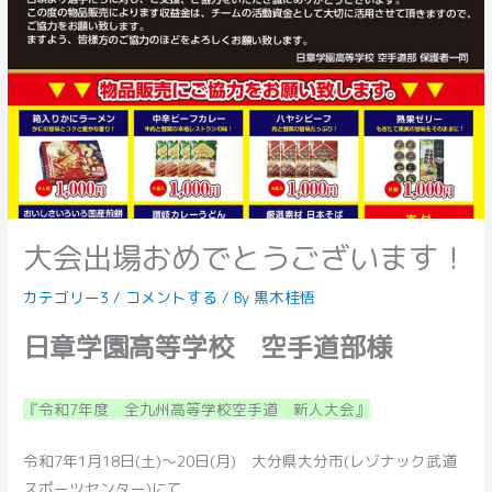
大会出場おめでとうございます！
カテゴリー3
/
コメントする
/ By
黒木桂悟
日章学園高等学校 空手道部様
『令和7年度 全九州高等学校空手道 新人大会』
令和7年1月18日(土)～20日(月) 大分県大分市(レゾナック武道
スポーツセンター)にて