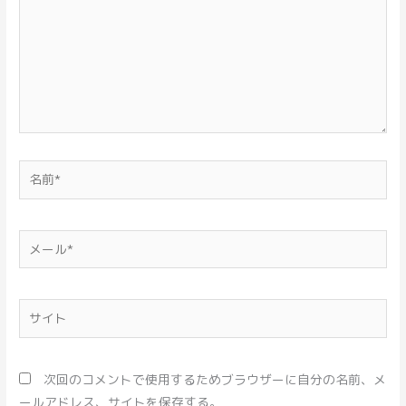
入
力…
名
前
*
メ
ー
ル
*
サ
イ
ト
次回のコメントで使用するためブラウザーに自分の名前、メ
ールアドレス、サイトを保存する。