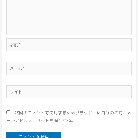
名
前
*
メ
ー
ル
*
サ
イ
ト
次回のコメントで使用するためブラウザーに自分の名前、メ
ールアドレス、サイトを保存する。