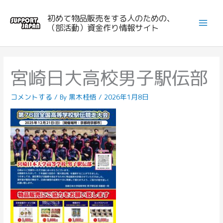
内
初めて物品販売をする人のための、
容
（部活動）資金作り情報サイト
を
ス
キ
ッ
宮崎日大高校男子駅伝部
プ
コメントする
/ By
黒木桂悟
/
2026年1月8日