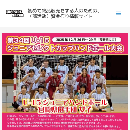
内
初めて物品販売をする人のための、
容
（部活動）資金作り情報サイト
を
ス
キ
ッ
プ