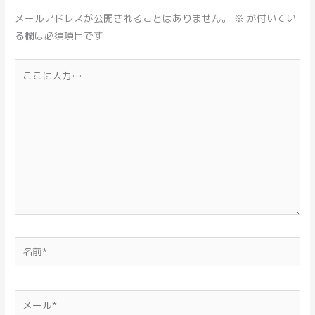
メールアドレスが公開されることはありません。
※
が付いてい
る欄は必須項目です
こ
こ
に
入
力…
名
前
*
メ